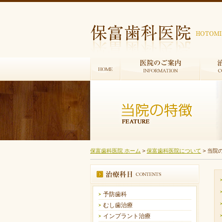
保富歯科医院 ホーム
>
保富歯科医院について
> 当院
予防歯科
むし歯治療
インプラント治療