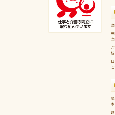
当
当
当
ご
親
日
こ
星
本
以