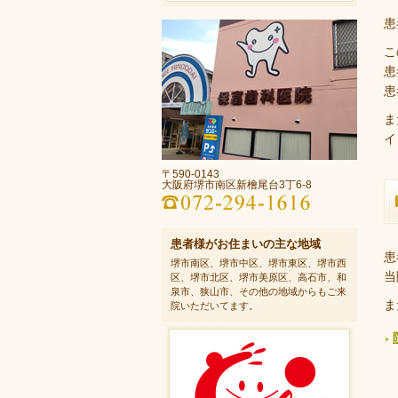
患
こ
患
患
ま
イ
〒590-0143
大阪府堺市南区新檜尾台3丁6-8
患者様がお住まいの主な地域
患
堺市南区、堺市中区、堺市東区、堺市西
当
区、堺市北区、堺市美原区、高石市、和
泉市、狭山市、その他の地域からもご来
ま
院いただいてます。