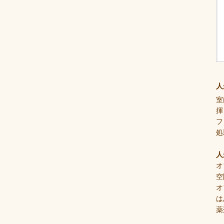
人
室
揮
フ
処
人
オ
空
オ
は
薬