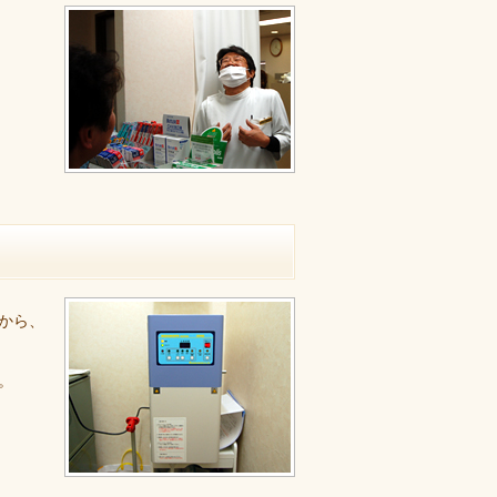
、
から、
。