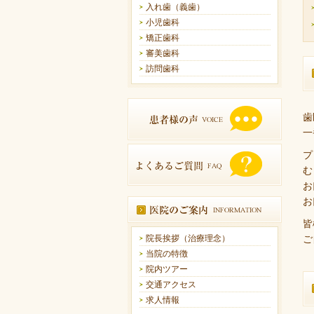
入れ歯（義歯）
小児歯科
矯正歯科
審美歯科
訪問歯科
歯
一
プ
む
お
お
皆
院長挨拶（治療理念）
ご
当院の特徴
院内ツアー
交通アクセス
求人情報